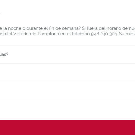
s
la noche o durante el fin de semana? Si fuera del horario de nue
spital Veterinario Pamplona
en el teléfono
948 240 304
. Su mas
ias?