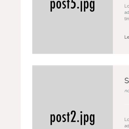
Lo
ad
ti
L
S
no
Lo
ad