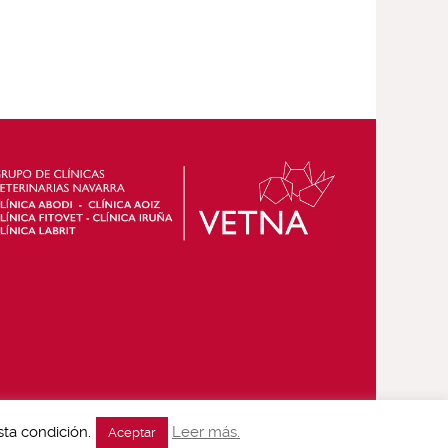
ta condición.
Leer más.
Aceptar