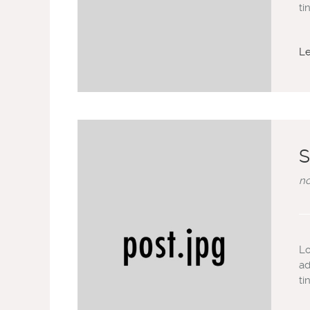
ti
L
S
no
Lo
ad
ti