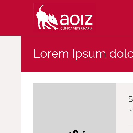
Lorem Ipsum dolo
S
no