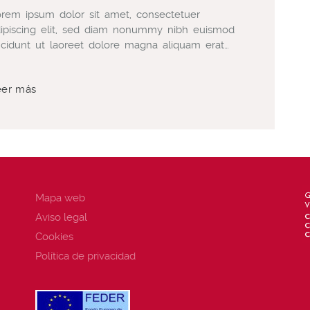
rem ipsum dolor sit amet, consectetuer
ipiscing elit, sed diam nonummy nibh euismod
ncidunt ut laoreet dolore magna aliquam erat…
eer más
Mapa web
Aviso legal
Cookies
Política de privacidad